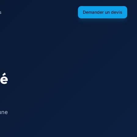
s
Demander un devis
té
une
s