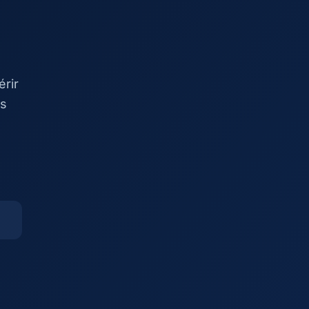
rir
es