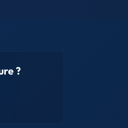
ure ?