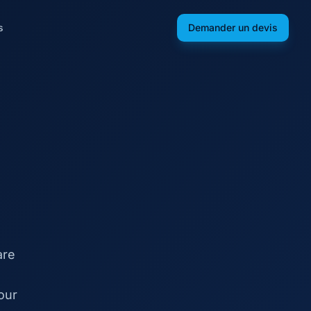
s
Demander un devis
are
our