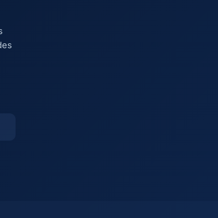
s
des