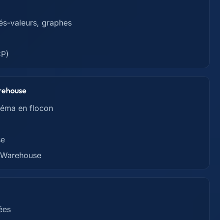
és-valeurs, graphes
CP)
arehouse
héma en flocon
se
a Warehouse
ées