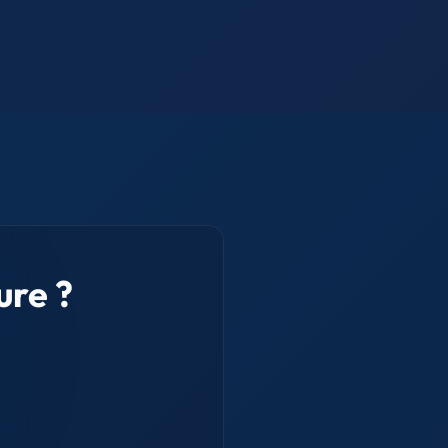
ure ?