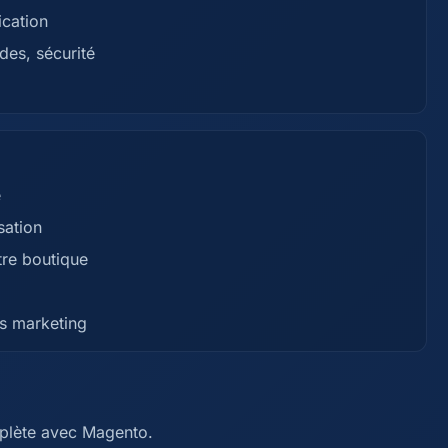
ication
des, sécurité
e
sation
tre boutique
s marketing
mplète avec Magento.