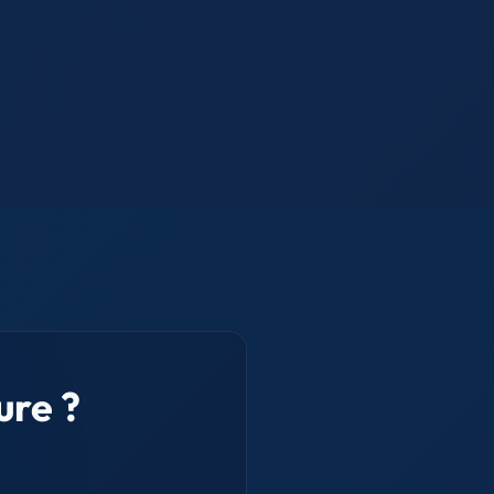
ure ?