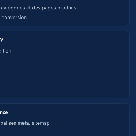
 catégories et des pages produits
a conversion
AV
ition
ance
 balises meta, sitemap