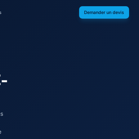
s
Demander un devis
E-
es
e