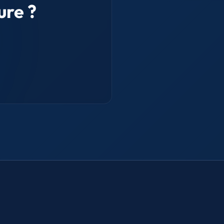
ure ?