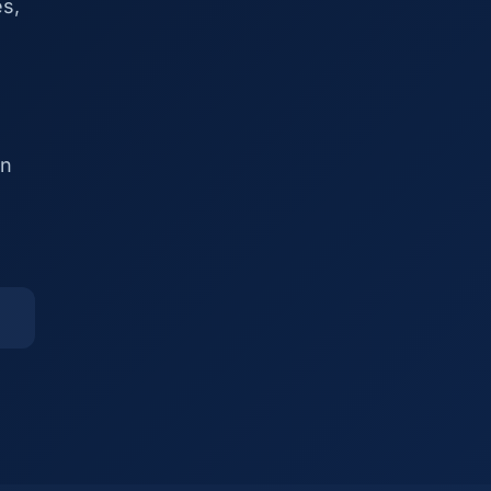
es,
on