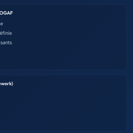
t TOGAF
se
éfinie
sants
ework)