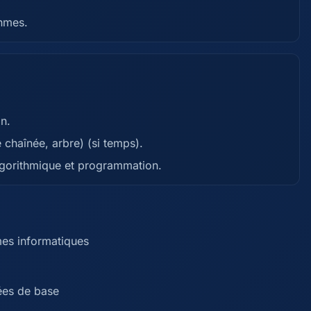
hmes.
n.
 chaînée, arbre) (si temps).
lgorithmique et programmation.
es informatiques
nées de base