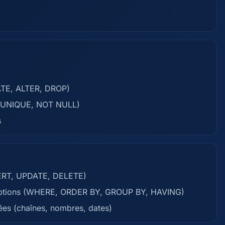
EATE, ALTER, DROP)
Y, UNIQUE, NOT NULL)
s
NSERT, UPDATE, DELETE)
 options (WHERE, ORDER BY, GROUP BY, HAVING)
ées (chaînes, nombres, dates)