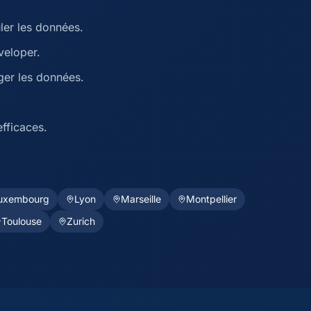
er les données.
veloper.
ger les données.
fficaces.
uxembourg
Lyon
Marseille
Montpellier
Toulouse
Zurich