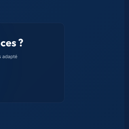
ces ?
s adapté