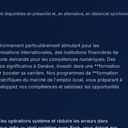
disponibles en présentiel et, en alternative, en distanciel synchrone
ronnement particulièrement stimulant pour les
isations internationales, des institutions financières de
 forte demande pour les compétences numériques. Des
ce significative à Genève. Investir dans une **formation
ur booster sa carrière. Nos programmes de **formation
écifiques du marché de l'emploi local, vous préparant à
éveloppez vos compétences et saisissez les opportunités
les opérations système et réduire les erreurs dans
vous initie au shell scripting avec Bash, vous dotant des