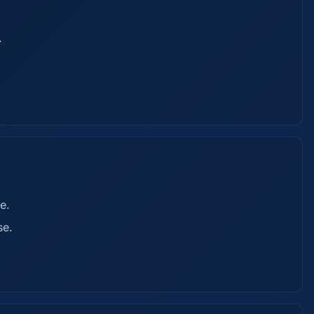
.
e.
se.