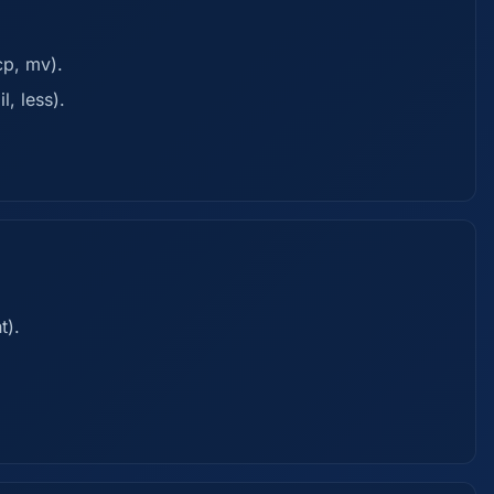
cp, mv).
l, less).
t).