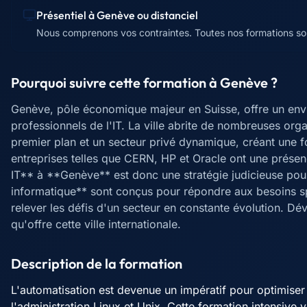
Présentiel à
Genève
ou distanciel
Nous comprenons vos contraintes. Toutes nos formations sont 
Pourquoi suivre cette formation à
Genève
?
Genève, pôle économique majeur en Suisse, offre un envi
professionnels de l'IT. La ville abrite de nombreuses organ
premier plan et un secteur privé dynamique, créant une
entreprises telles que CERN, HP et Oracle ont une présen
IT** à **Genève** est donc une stratégie judicieuse po
informatique** sont conçus pour répondre aux besoins sp
relever les défis d'un secteur en constante évolution. D
qu'offre cette ville internationale.
Description de la formation
L'automatisation est devenue un impératif pour optimiser 
l'administration Linux et Unix. Cette formation intensive 