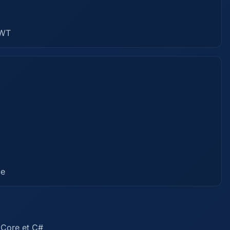
JWT
ce
 Core et C#