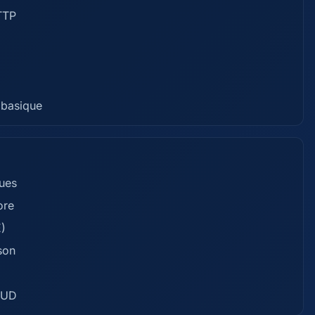
TTP
 basique
ques
ore
)
son
RUD