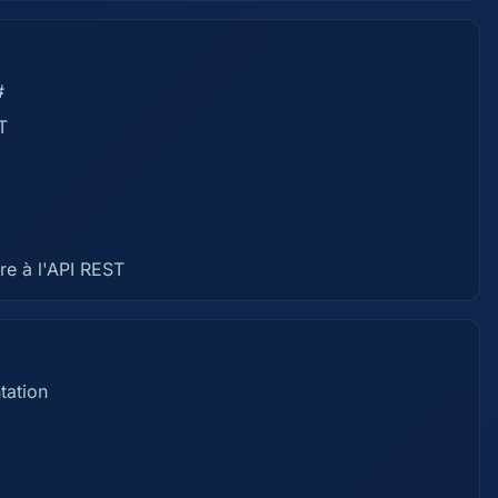
#
T
re à l'API REST
tation