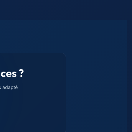
ces ?
s adapté