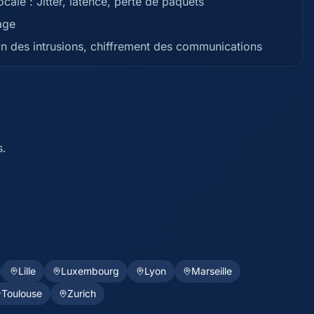
cale : Jitter, latence, perte de paquets
age
on des intrusions, chiffrement des communications
s.
Lille
Luxembourg
Lyon
Marseille
Toulouse
Zurich