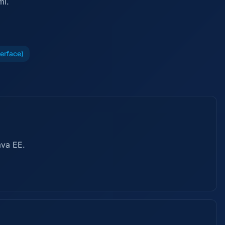
ml.
erface)
ava EE.