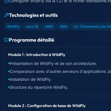
Configurer WildFly via la CLI et le fichier standalone.x
Technologies et outils
WildFly
Java EE
JDBC
JNDI
CLI (Command Line Int
Programme détaillé
Module 1 : Introduction à WildFly
Présentation de WildFly et de son architecture.
Comparaison avec d'autres serveurs d'applications J
Installation de WildFly.
Structure du répertoire WildFly.
Module 2 : Configuration de base de WildFly