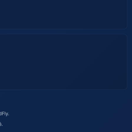
dFly.
é.