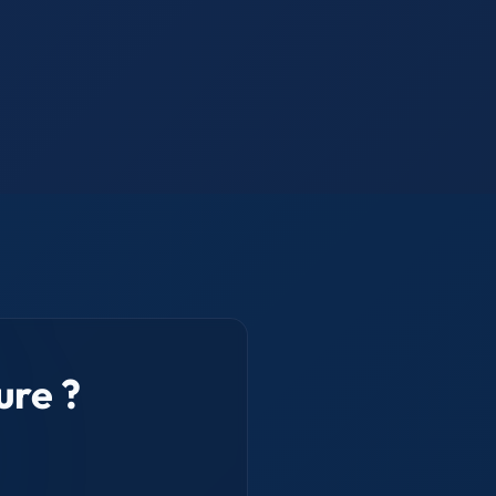
ure ?