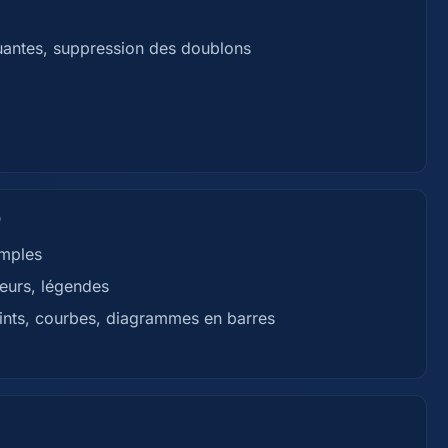
uantes, suppression des doublons
)
imples
leurs, légendes
ints, courbes, diagrammes en barres