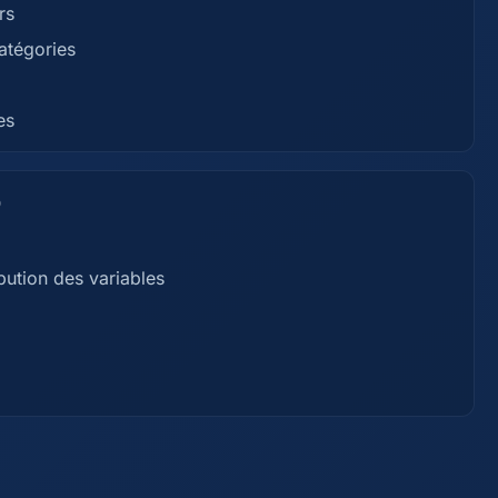
rs
catégories
es
)
ibution des variables