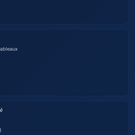
tableaux
h)
)