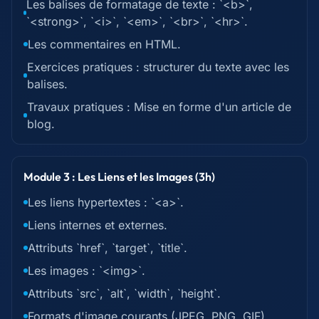
Les balises de formatage de texte : `<b>`,
`<strong>`, `<i>`, `<em>`, `<br>`, `<hr>`.
Les commentaires en HTML.
Exercices pratiques : structurer du texte avec les
balises.
Travaux pratiques : Mise en forme d'un article de
blog.
Module 3 : Les Liens et les Images (3h)
Les liens hypertextes : `<a>`.
Liens internes et externes.
Attributs `href`, `target`, `title`.
Les images : `<img>`.
Attributs `src`, `alt`, `width`, `height`.
Formats d'image courants (JPEG, PNG, GIF).