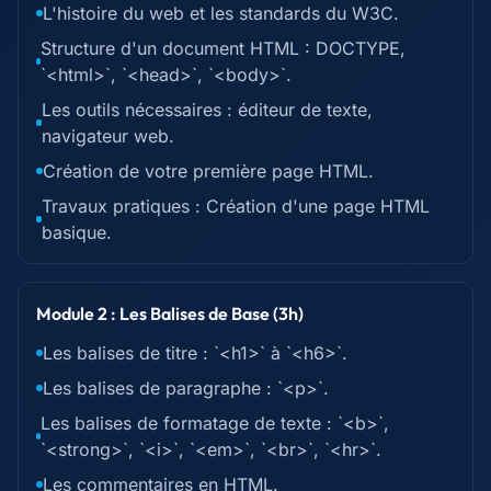
L'histoire du web et les standards du W3C.
Structure d'un document HTML : DOCTYPE,
`<html>`, `<head>`, `<body>`.
Les outils nécessaires : éditeur de texte,
navigateur web.
Création de votre première page HTML.
Travaux pratiques : Création d'une page HTML
basique.
Module 2 : Les Balises de Base (3h)
Les balises de titre : `<h1>` à `<h6>`.
Les balises de paragraphe : `<p>`.
Les balises de formatage de texte : `<b>`,
`<strong>`, `<i>`, `<em>`, `<br>`, `<hr>`.
Les commentaires en HTML.