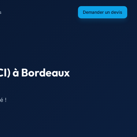
s
Demander un devis
CI)
à
Bordeaux
é !