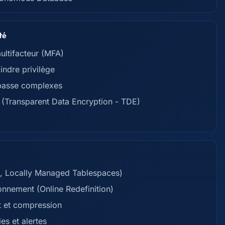
té
multifacteur (MFA)
indre privilège
e passe complexes
t (Transparent Data Encryption - TDE)
es, Locally Managed Tablespaces)
onnement (Online Redefinition)
t et compression
es et alertes