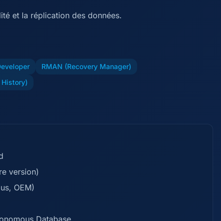
té et la réplication des données.
eveloper
RMAN (Recovery Manager)
 History)
d
re version)
lus, OEM)
Autonomous Database