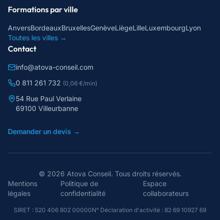
Formations par ville
Anvers
Bordeaux
Bruxelles
Genève
Liège
Lille
Luxembourg
Lyon
Toutes les villes →
Contact
info@atova-conseil.com
0 811 261 732
(0,06 €/min)
54 Rue Paul Verlaine
69100 Villeurbanne
Demander un devis →
©
2026
Atova Conseil
. Tous droits réservés.
Mentions
Politique de
Espace
légales
confidentialité
collaborateurs
SIRET :
520 406 802 00000
N° Déclaration d'activité :
82 69 10927 69