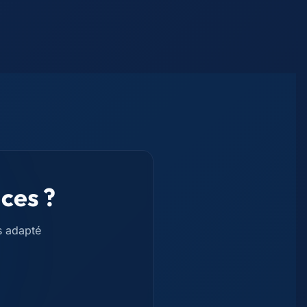
ces ?
s adapté