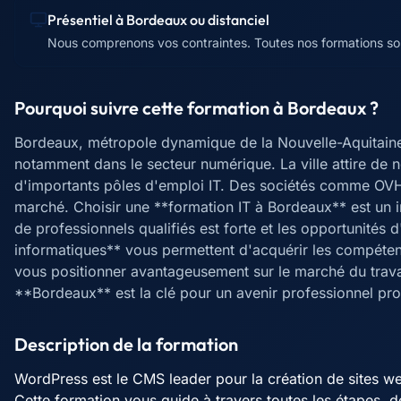
Présentiel à
Bordeaux
ou distanciel
Nous comprenons vos contraintes. Toutes nos formations sont
Pourquoi suivre cette formation à
Bordeaux
?
Bordeaux, métropole dynamique de la Nouvelle-Aquitain
notamment dans le secteur numérique. La ville attire de 
d'importants pôles d'emploi IT. Des sociétés comme OVH
marché. Choisir une **formation IT à Bordeaux** est un 
de professionnels qualifiés est forte et les opportunité
informatiques** vous permettent d'acquérir les compéten
vous positionner avantageusement sur le marché du travai
**Bordeaux** est la clé pour un avenir professionnel pro
Description de la formation
WordPress est le CMS leader pour la création de sites w
Cette formation vous guide à travers toutes les étapes, de