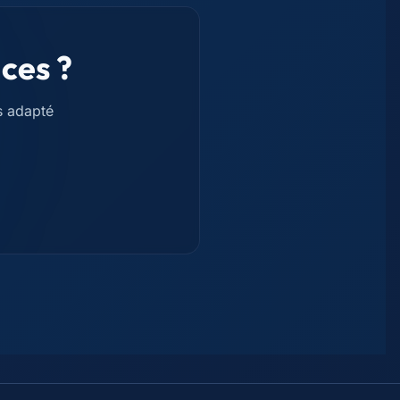
ces ?
s adapté