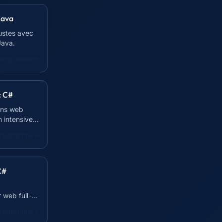
Java
ustes avec
Java.
 programme
c C#
ons web
 intensive
 programme
C#
 web full-
 programme