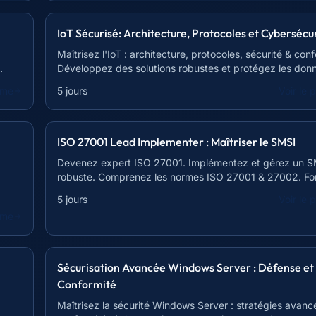
IoT Sécurisé: Architecture, Protocoles et Cybersécu
Maîtrisez l'IoT : architecture, protocoles, sécurité & conf
.
Développez des solutions robustes et protégez les don
sensibles.
mme
5 jours
Voir le
ISO 27001 Lead Implementer : Maîtriser le SMSI
Devenez expert ISO 27001. Implémentez et gérez un 
robuste. Comprenez les normes ISO 27001 & 27002. Fo
.
complète.
5 jours
Voir le
mme
Sécurisation Avancée Windows Server : Défense et
Conformité
Maîtrisez la sécurité Windows Server : stratégies avanc