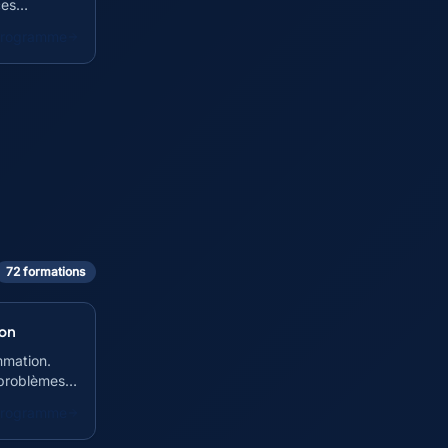
ces
 programme
72
formation
s
ion
mmation.
 problèmes
 programme