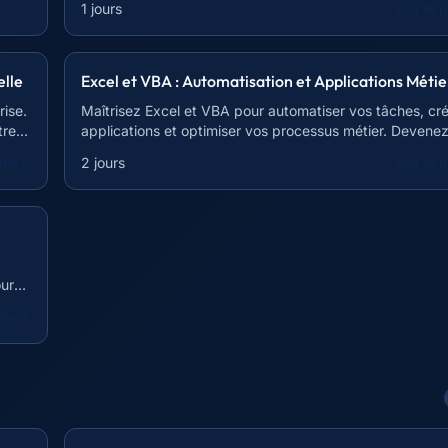
1 jours
Voir le
elle
Excel et VBA : Automatisation et Applications Métie
rise.
Maîtrisez Excel et VBA pour automatiser vos tâches, cr
tre
applications et optimiser vos processus métier. Devene
en gestion de données.
mme
2 jours
Voir le
our
mme