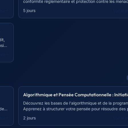
conformité réglementaire et protection contre les mena
actuelles.
mme
5 jours
Voir le
é
it,
nsive
mme
Algorithmique et Pensée Computationnelle : Initiat
Découvrez les bases de l'algorithmique et de la progra
 de
Apprenez à structurer votre pensée pour résoudre des
complexes.
mme
2 jours
Voir le