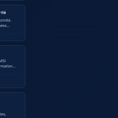
rité
ormité.
nées
 programme
SMSI
rmation
 programme
ées,