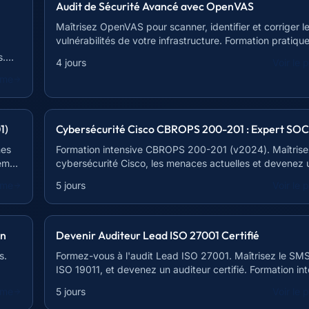
Audit de Sécurité Avancé avec OpenVAS
Maîtrisez OpenVAS pour scanner, identifier et corriger l
vulnérabilités de votre infrastructure. Formation pratique
complète.
s.
4 jours
Voir le
mme
1)
Cybersécurité Cisco CBROPS 200-201 : Expert SOC
mes
Formation intensive CBROPS 200-201 (v2024). Maîtrise
tèmes
cybersécurité Cisco, les menaces actuelles et devenez 
SOC.
mme
5 jours
Voir le
on
Devenir Auditeur Lead ISO 27001 Certifié
s.
Formez-vous à l'audit Lead ISO 27001. Maîtrisez le SMS
ISO 19011, et devenez un auditeur certifié. Formation in
35 heures.
mme
5 jours
Voir le