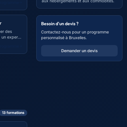
aux hébergements et aux commodités.
 programme
r
Besoin d'un devis ?
éer des
Contactez-nous pour un programme
z un expert
personnalisé à
Bruxelles
.
 programme
Demander un devis
13
formation
s