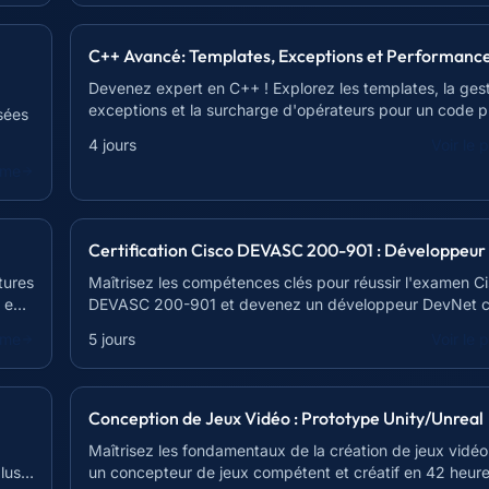
C++ Avancé: Templates, Exceptions et Performanc
Devenez expert en C++ ! Explorez les templates, la ges
exceptions et la surcharge d'opérateurs pour un code p
isées
maintenable.
4 jours
Voir le
mme
Certification Cisco DEVASC 200-901 : Développeu
tures
Maîtrisez les compétences clés pour réussir l'examen C
 en
DEVASC 200-901 et devenez un développeur DevNet cer
Formation intensive et pratique.
mme
5 jours
Voir le
Conception de Jeux Vidéo : Prototype Unity/Unreal
Maîtrisez les fondamentaux de la création de jeux vidé
lus
un concepteur de jeux compétent et créatif en 42 heure