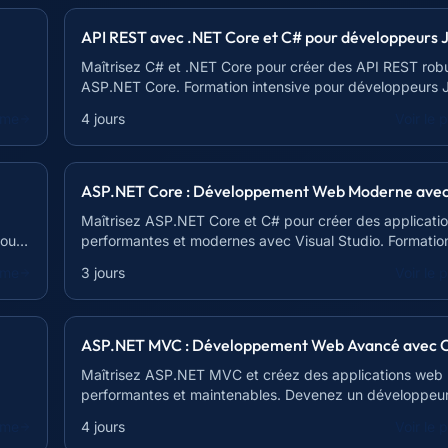
API REST avec .NET Core et C# pour développeurs 
Maîtrisez C# et .NET Core pour créer des API REST rob
ASP.NET Core. Formation intensive pour développeurs 
mme
4 jours
Voir le
ASP.NET Core : Développement Web Moderne ave
Maîtrisez ASP.NET Core et C# pour créer des applicati
pour
performantes et modernes avec Visual Studio. Formation
de 21h.
mme
3 jours
Voir le
ASP.NET MVC : Développement Web Avancé avec 
Maîtrisez ASP.NET MVC et créez des applications web
performantes et maintenables. Devenez un développeur
stack !
mme
4 jours
Voir le