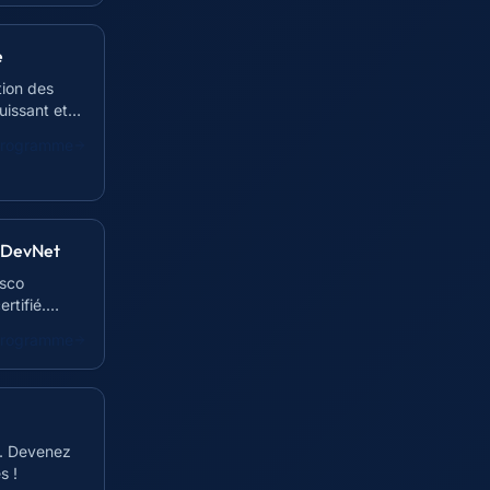
e
tion des
uissant et
 programme
r DevNet
isco
tifié.
 programme
o. Devenez
s !