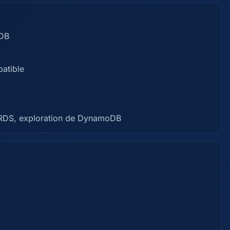
aDB
atible
s RDS, exploration de DynamoDB