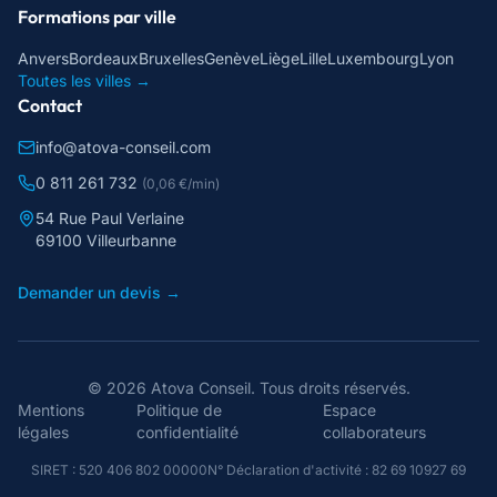
Formations par ville
Anvers
Bordeaux
Bruxelles
Genève
Liège
Lille
Luxembourg
Lyon
Toutes les villes →
Contact
info@atova-conseil.com
0 811 261 732
(0,06 €/min)
54 Rue Paul Verlaine
69100 Villeurbanne
Demander un devis →
©
2026
Atova Conseil
. Tous droits réservés.
Mentions
Politique de
Espace
légales
confidentialité
collaborateurs
SIRET :
520 406 802 00000
N° Déclaration d'activité :
82 69 10927 69