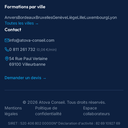
Formations par ville
Anvers
Bordeaux
Bruxelles
Genève
Liège
Lille
Luxembourg
Lyon
Toutes les villes →
Contact
info@atova-conseil.com
0 811 261 732
(0,06 €/min)
54 Rue Paul Verlaine
69100 Villeurbanne
Demander un devis →
©
2026
Atova Conseil
. Tous droits réservés.
Mentions
Politique de
Espace
légales
confidentialité
collaborateurs
SIRET :
520 406 802 00000
N° Déclaration d'activité :
82 69 10927 69