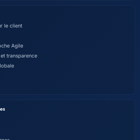
 le client
oche Agile
 et transparence
globale
ces