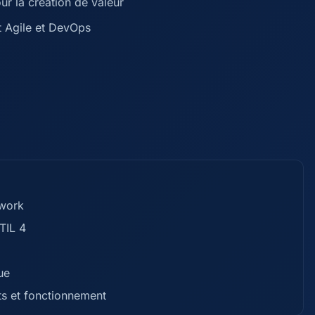
ur la création de valeur
t Agile et DevOps
ework
TIL 4
ue
s et fonctionnement