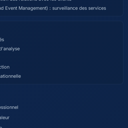
nd Event Management) : surveillance des services
és
 d'analyse
ction
ationnelle
essionnel
aleur
e